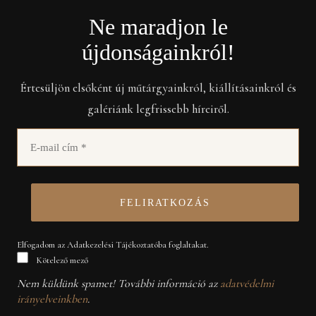
Ne maradjon le
újdonságainkról!
Értesüljön elsőként új műtárgyainkról, kiállításainkról és
galériánk legfrissebb híreiről.
Elfogadom az Adatkezelési Tájékoztatóba foglaltakat.
Kötelező mező
Nem küldünk spamet! További információ az
adatvédelmi
irányelveinkben
.