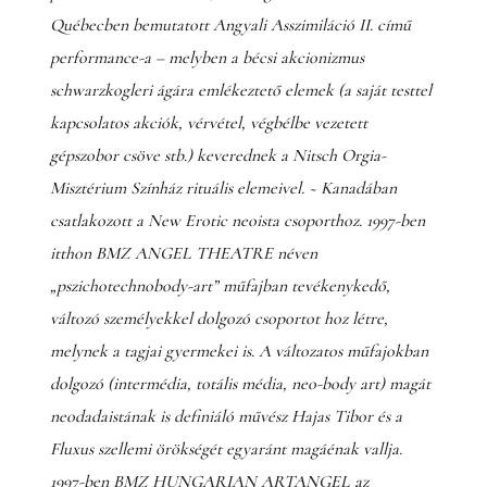
Québecben bemutatott Angyali Asszimiláció II. című
performance-a – melyben a bécsi akcionizmus
schwarzkogleri ágára emlékeztető elemek (a saját testtel
kapcsolatos akciók, vérvétel, végbélbe vezetett
gépszobor csöve stb.) keverednek a Nitsch Orgia-
Misztérium Színház rituális elemeivel. ~ Kanadában
csatlakozott a New Erotic neoista csoporthoz. 1997-ben
itthon BMZ ANGEL THEATRE néven
„pszichotechnobody-art” műfajban tevékenykedő,
változó személyekkel dolgozó csoportot hoz létre,
melynek a tagjai gyermekei is. A változatos műfajokban
dolgozó (intermédia, totális média, neo-body art) magát
neodadaistának is definiáló művész Hajas Tibor és a
Fluxus szellemi örökségét egyaránt magáénak vallja.
1997-ben BMZ HUNGARIAN ARTANGEL az