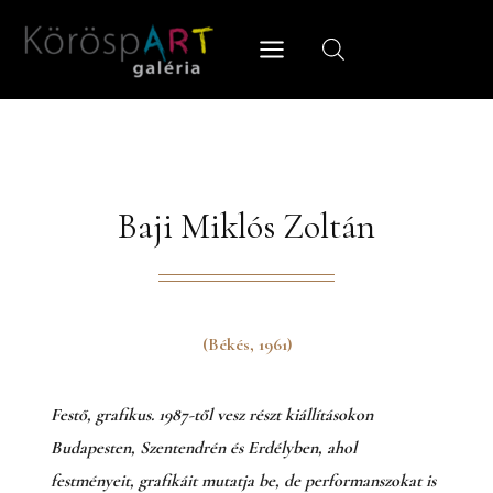
Skip
to
content
Baji Miklós Zoltán
(Békés, 1961)
Festő, grafikus. 1987-től vesz részt kiállításokon
Budapesten, Szentendrén és Erdélyben, ahol
festményeit, grafikáit mutatja be, de performanszokat is