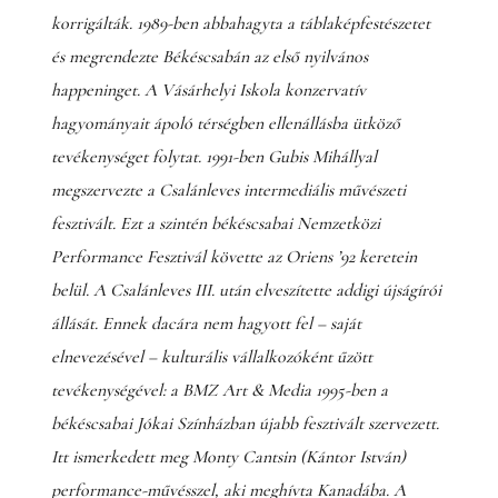
korrigálták. 1989-ben abbahagyta a táblaképfestészetet
és megrendezte Békéscsabán az első nyilvános
happeninget. A Vásárhelyi Iskola konzervatív
hagyományait ápoló térségben ellenállásba ütköző
tevékenységet folytat. 1991-ben Gubis Mihállyal
megszervezte a Csalánleves intermediális művészeti
fesztivált. Ezt a szintén békéscsabai Nemzetközi
Performance Fesztivál követte az Oriens ’92 keretein
belül. A Csalánleves III. után elveszítette addigi újságírói
állását. Ennek dacára nem hagyott fel – saját
elnevezésével – kulturális vállalkozóként űzött
tevékenységével: a BMZ Art & Media 1995-ben a
békéscsabai Jókai Színházban újabb fesztivált szervezett.
Itt ismerkedett meg Monty Cantsin (Kántor István)
performance-művésszel, aki meghívta Kanadába. A