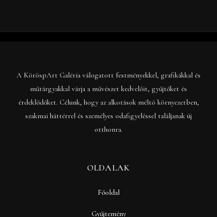
A KöröspArt Galéria válogatott festményekkel, grafikákkal és
műtárgyakkal várja a művészet kedvelőit, gyűjtőket és
érdeklődőket. Célunk, hogy az alkotások méltó környezetben,
szakmai háttérrel és személyes odafigyeléssel találjanak új
otthonra.
OLDALAK
Főoldal
Gyűjtemény