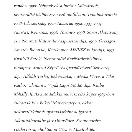
rendez.
1990: Népművelési Intézet-Műcsarnok,
nemzetközi kiállításszervező tanfolyam. Tanulmányutak:
1998: Olaszország; 1991: Ausztria; 1992, 1993, 1994:
AnnArt, Románia; 1996: Torontó. 1998: Soros Alapítvány
és a Nemzeti Kulturális Alap ösztöndíja; 1989: Országos
Amatőr Biennálé, Kecskemét, MNKSZ különdíja; 1997:
Kívülről Befelé. Nemzetközi Karikatúrakiállítás,
Budapest, Szabad Képző- és Iparművészeti Szövetség
díja; Alföldi Tárlat, Békéscsaba, a Media Wave, a Tilos
Rádió, valamint a Vajda Lajos Stúdió díjai [Gubis
Mihállyal]. Az autodidakta művész első képét 1987-ben
állították ki a Békési Művésztelepen, ekkor
dekoratőrként és nyomdászként dolgozott.
Alkotótáborokba járt Dömsödre, Szentendrére,
Hédervárra, ahol Samu Géza és Misch Ádám