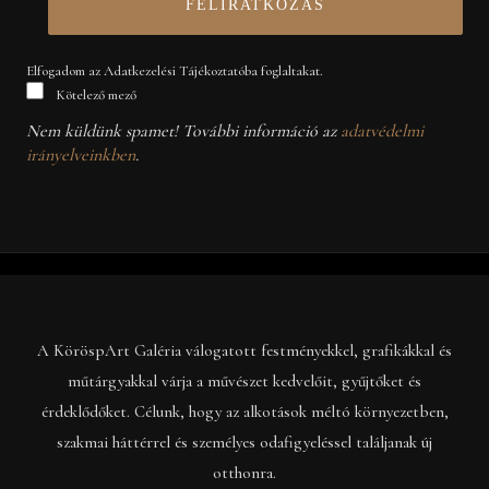
Elfogadom az Adatkezelési Tájékoztatóba foglaltakat.
Kötelező mező
Nem küldünk spamet! További információ az
adatvédelmi
irányelveinkben
.
A KöröspArt Galéria válogatott festményekkel, grafikákkal és
műtárgyakkal várja a művészet kedvelőit, gyűjtőket és
érdeklődőket. Célunk, hogy az alkotások méltó környezetben,
szakmai háttérrel és személyes odafigyeléssel találjanak új
otthonra.