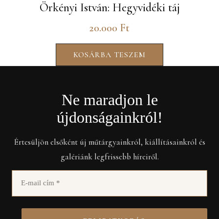
Örkényi István: Hegyvidéki táj
20.000
Ft
KOSÁRBA TESZEM
Ne maradjon le
újdonságainkról!
Értesüljön elsőként új műtárgyainkról, kiállításainkról és
galériánk legfrissebb híreiről.