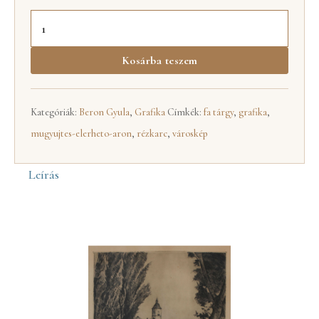
Kosárba teszem
Kategóriák:
Beron Gyula
,
Grafika
Címkék:
fa tárgy
,
grafika
,
mugyujtes-elerheto-aron
,
rézkarc
,
városkép
Leírás