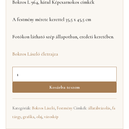
Bokros L 964, hátul Képcsarnokos címkék
A festmény mérete kerettel 35,5 x 45,5 cm
Fotókon látható szép állapotban, eredeti keretében.
Bokros László életrajza
Kosárba teszem
Kategóriák:
Bokros László
,
Festmény
Címkék:
állatábrázolás
,
fa
tárgy
,
grafika
,
olaj
,
városkép