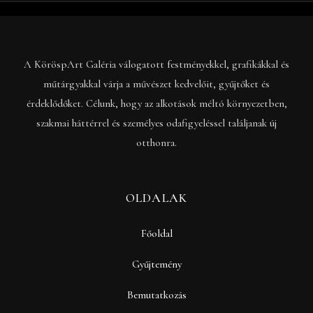
A KöröspArt Galéria válogatott festményekkel, grafikákkal és
műtárgyakkal várja a művészet kedvelőit, gyűjtőket és
érdeklődőket. Célunk, hogy az alkotások méltó környezetben,
szakmai háttérrel és személyes odafigyeléssel találjanak új
otthonra.
OLDALAK
Főoldal
Gyűjtemény
Bemutatkozás