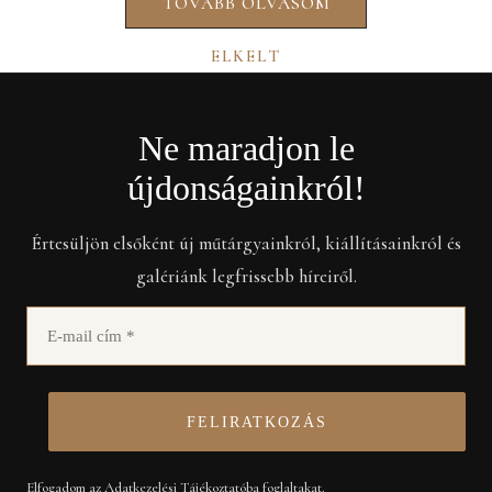
TOVÁBB OLVASOM
Ne maradjon le
újdonságainkról!
Értesüljön elsőként új műtárgyainkról, kiállításainkról és
galériánk legfrissebb híreiről.
Elfogadom az Adatkezelési Tájékoztatóba foglaltakat.