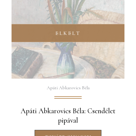
ELKELT
Apáti Abkarovics Béla
Apáti Abkarovics Béla: Csendélet
pipával