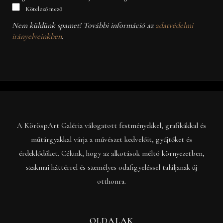
Kötelező mező
Nem küldünk spamet! További információ az
adatvédelmi
irányelveinkben
.
A KöröspArt Galéria válogatott festményekkel, grafikákkal és
műtárgyakkal várja a művészet kedvelőit, gyűjtőket és
érdeklődőket. Célunk, hogy az alkotások méltó környezetben,
szakmai háttérrel és személyes odafigyeléssel találjanak új
otthonra.
OLDALAK