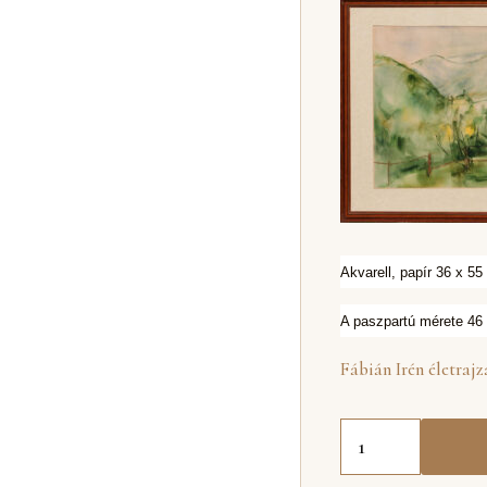
Akvarell, papír 36 x 55
A paszpartú mérete 46 
Fábián Irén életraj