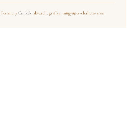
,
Festmény
Címkék:
akvarell
,
grafika
,
mugyujtes-elerheto-aron