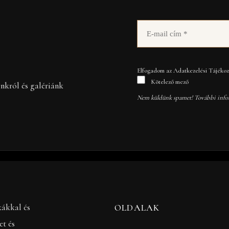
Elfogadom az Adatkezelési Tájékozt
Kötelező mező
inkról és galériánk
Nem küldünk spamet! További info
kákkal és
OLDALAK
et és