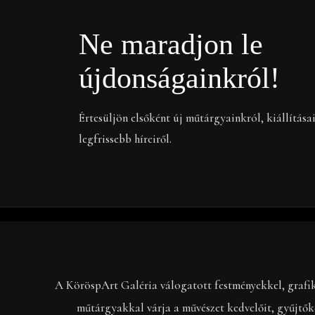
Ne maradjon le
újdonságainkról!
Értesüljön elsőként új műtárgyainkról, kiállítása
legfrissebb híreiről.
A KöröspArt Galéria válogatott festményekkel, grafi
műtárgyakkal várja a művészet kedvelőit, gyűjtők