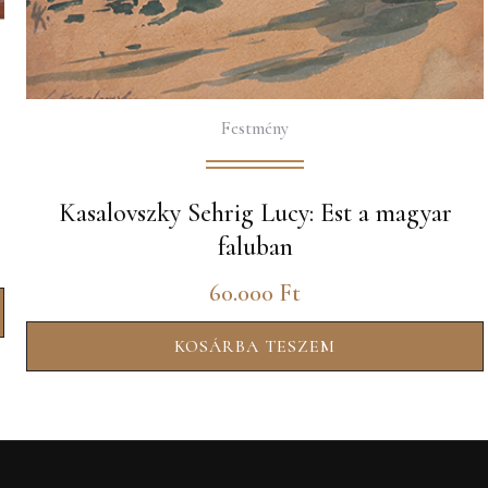
Festmény
Kasalovszky Sehrig Lucy: Est a magyar
faluban
60.000
Ft
KOSÁRBA TESZEM