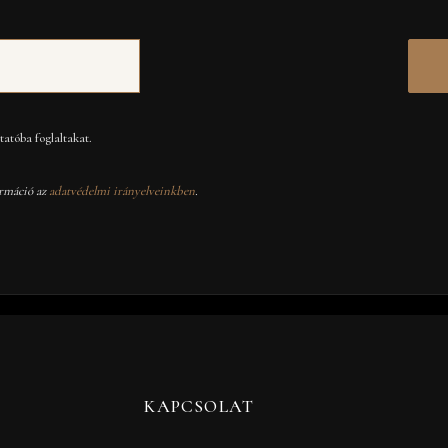
atóba foglaltakat.
rmáció az
adatvédelmi irányelveinkben
.
KAPCSOLAT