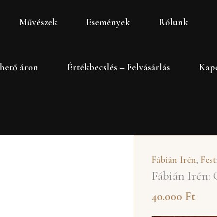
Fábián
Művészek
Események
Rólunk
Irén:
Gyergyóban,
1984
hető áron
Értékbecslés – Felvásárlás
Kapc
mennyiség
Fábián Irén
,
Fes
Fábián Irén:
40.000
Ft