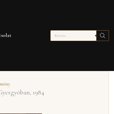
Products
solat
search
tmény
 Gyergyóban, 1984