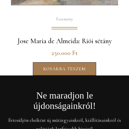
Festmény
Jose Maria de Almeida: Riói sétány
250.000
Ft
KOSÁRBA TESZEM
Ne maradjon le
újdonságainkról!
Értesüljön elsőként új műtárgyainkról, kiállításainkról és
galériánk legfrissebb híreiről.