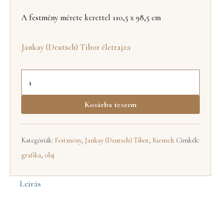
A festmény mérete kerettel 110,5 x 98,5 cm
Jankay (Deutsch) Tibor életrajza
Kosárba teszem
Kategóriák:
Festmény
,
Jankay (Deutsch) Tibor
,
Kiemelt
Címkék:
grafika
,
olaj
Leírás