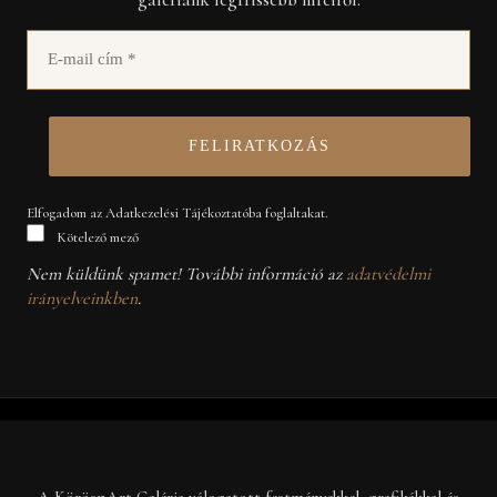
Elfogadom az Adatkezelési Tájékoztatóba foglaltakat.
Kötelező mező
Nem küldünk spamet! További információ az
adatvédelmi
irányelveinkben
.
A KöröspArt Galéria válogatott festményekkel, grafikákkal és