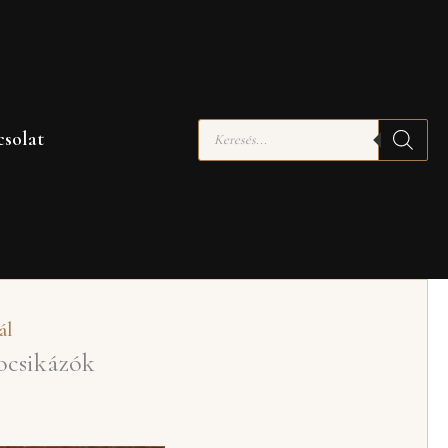
Products
solat
search
ál
Kocsikázók