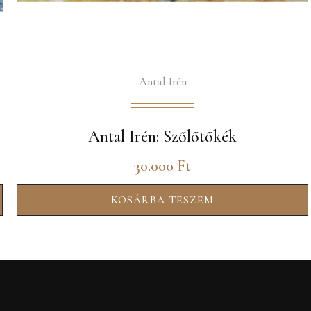
Antal Irén
Antal Irén: Szőlőtőkék
30.000
Ft
KOSÁRBA TESZEM