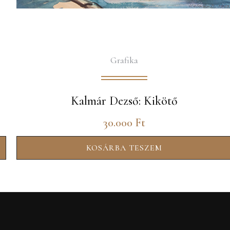
Grafika
Kalmár Dezső: Kikötő
30.000
Ft
KOSÁRBA TESZEM