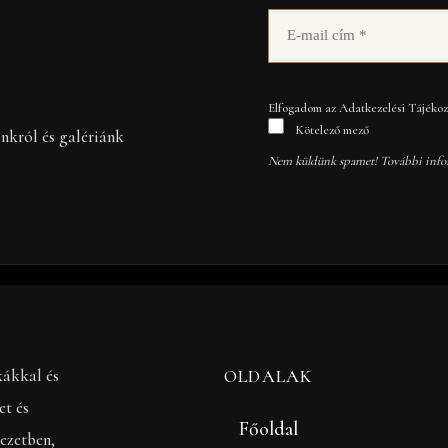
Elfogadom az Adatkezelési Tájékozt
Kötelező mező
inkról és galériánk
Nem küldünk spamet! További info
kákkal és
OLDALAK
et és
Főoldal
ezetben,