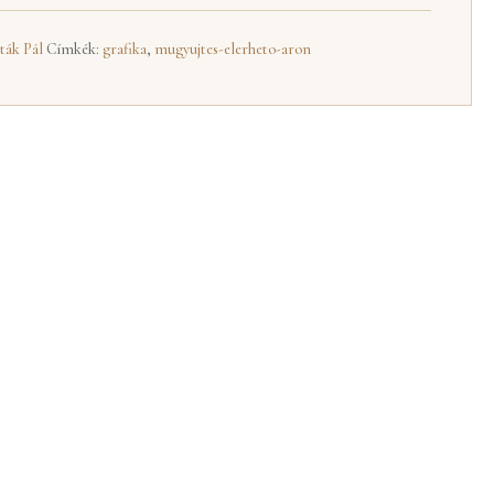
ták Pál
Címkék:
grafika
,
mugyujtes-elerheto-aron