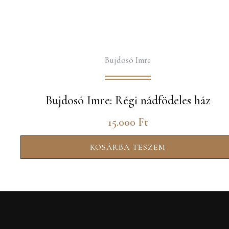
Bujdosó Imre
Bujdosó Imre: Régi nádfödeles ház
15.000
Ft
KOSÁRBA TESZEM