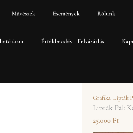
Lipták
Művészek
Események
Rólunk
Pál:
Kocsikázók
mennyiség
hető áron
Értékbecslés – Felvásárlás
Kapc
Grafika
,
Lipták P
Lipták Pál: 
25.000
Ft