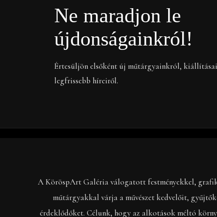
Ne maradjon le
újdonságainkról!
Értesüljön elsőként új műtárgyainkról, kiállítása
legfrissebb híreiről.
A KöröspArt Galéria válogatott festményekkel, grafi
műtárgyakkal várja a művészet kedvelőit, gyűjtők
érdeklődőket. Célunk, hogy az alkotások méltó körny