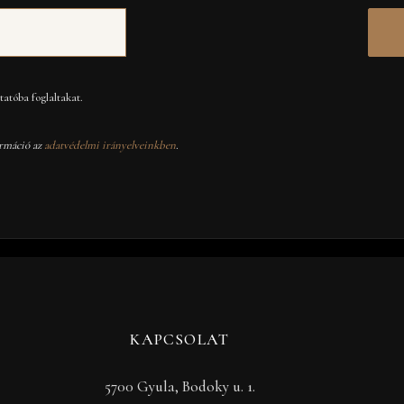
atóba foglaltakat.
rmáció az
adatvédelmi irányelveinkben
.
KAPCSOLAT
5700 Gyula, Bodoky u. 1.