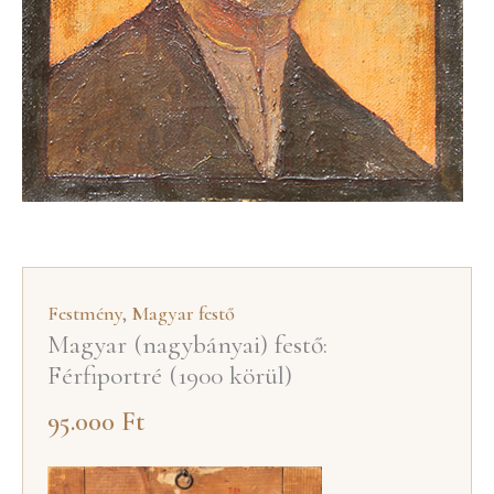
Festmény
,
Magyar festő
Magyar (nagybányai) festő:
Férfiportré (1900 körül)
95.000
Ft