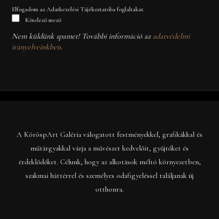
Elfogadom az Adatkezelési Tájékoztatóba foglaltakat.
Kötelező mező
Nem küldünk spamet! További információ az
adatvédelmi
irányelveinkben
.
A KöröspArt Galéria válogatott festményekkel, grafikákkal és
műtárgyakkal várja a művészet kedvelőit, gyűjtőket és
érdeklődőket. Célunk, hogy az alkotások méltó környezetben,
szakmai háttérrel és személyes odafigyeléssel találjanak új
otthonra.