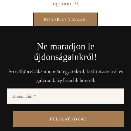
130.000
Ft
KOSÁRBA TESZEM
Ne maradjon le
újdonságainkról!
Értesüljön elsőként új műtárgyainkról, kiállításainkról és
galériánk legfrissebb híreiről.