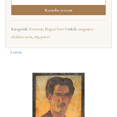
Kosárba teszem
Kategóriák:
Festmény
,
Magyar festő
Címkék:
mugyujtes-
elerheto-aron
,
olaj
,
portré
Leírás