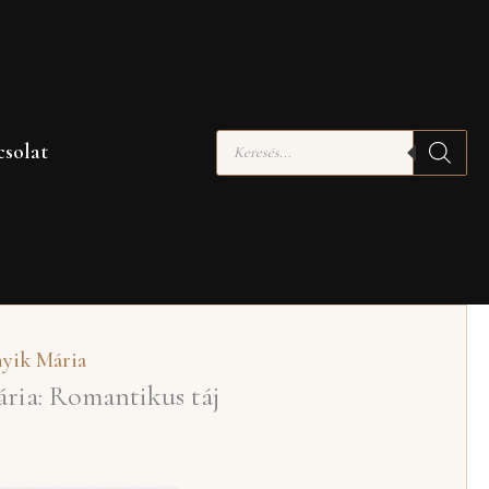
Products
solat
search
yik Mária
ia: Romantikus táj