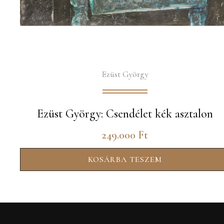
Ezüst György
Ezüst György: Csendélet kék asztalon
249.000
Ft
KOSÁRBA TESZEM