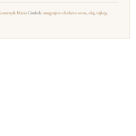
Reményik Mária
Címkék:
mugyujtes-elerheto-aron
,
olaj
,
tájkép
,