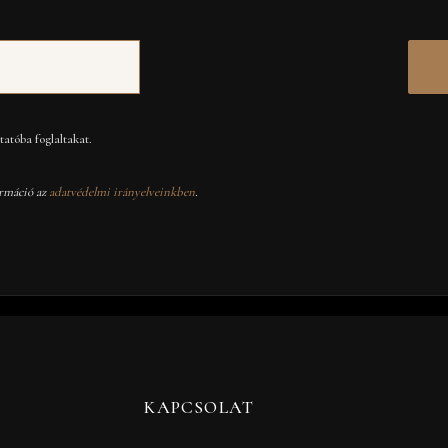
atóba foglaltakat.
rmáció az
adatvédelmi irányelveinkben
.
KAPCSOLAT