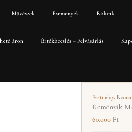
Reményik
Művészek
Események
Rólunk
Mária:
Romantikus
táj
hető áron
Értékbecslés – Felvásárlás
Kapc
mennyiség
Festmény
,
Remén
Reményik Már
60.000
Ft