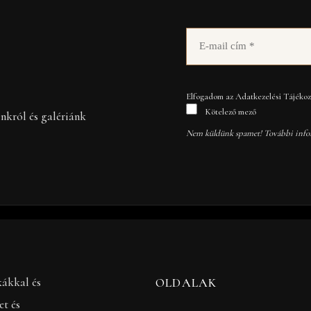
Elfogadom az Adatkezelési Tájékozt
Kötelező mező
inkról és galériánk
Nem küldünk spamet! További info
kákkal és
OLDALAK
et és