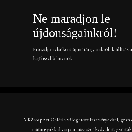
Ne maradjon le
újdonságainkról!
Értesüljön elsőként új műtárgyainkról, kiállítása
legfrissebb híreiről.
A KöröspArt Galéria válogatott festményekkel, grafi
műtárgyakkal várja a művészet kedvelőit, gyűjtők