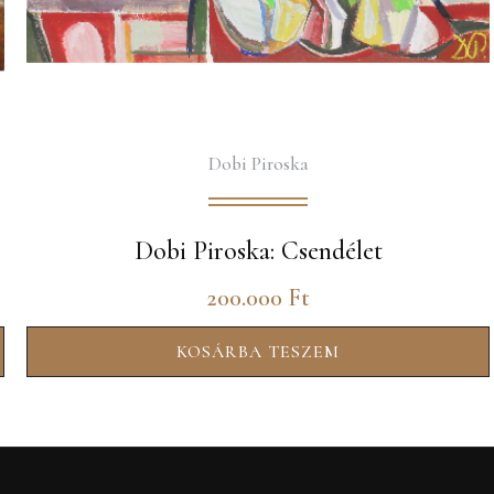
Dobi Piroska
Dobi Piroska: Csendélet
200.000
Ft
KOSÁRBA TESZEM