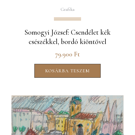
Grafika
Somogyi József: Csendélet kék
csészékkel, bordó kiöntővel
79.900
Ft
KOSÁRBA TESZEM