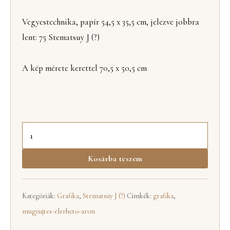
Vegyestechnika, papír 54,5 x 35,5 cm, jelezve jobbra
lent: 75 Stematsuy J (?)
A kép mérete kerettel 70,5 x 50,5 cm
Kosárba teszem
Kategóriák:
Grafika
,
Stematsuy J (?)
Címkék:
grafika
,
mugyujtes-elerheto-aron