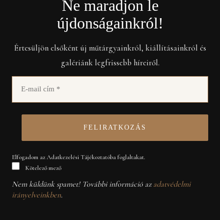
Ne maradjon le
újdonságainkról!
Értesüljön elsőként új műtárgyainkról, kiállításainkról és
galériánk legfrissebb híreiről.
Elfogadom az Adatkezelési Tájékoztatóba foglaltakat.
Kötelező mező
Nem küldünk spamet! További információ az
adatvédelmi
irányelveinkben
.