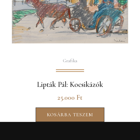
Grafika
Lipták Pál: Kocsikázók
25.000
Ft
KOSÁRBA TESZEM