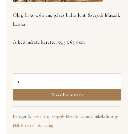
Olaj, fa 50 x 60 cm, jelzés balra lent: Szegedi Maszák
Leona
A kép mérete kerettel 55,5 x 65,5 cm
Kosárba teszem
Kategóriák:
Festmény
,
Szegedy Maszák Leona
Címkék:
fa tárgy
,
Nők Ecsettel
,
olaj
,
virág