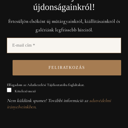
újdonságainkról!
Értesüljön elsőként új műtárgyainkról, kiállításainkról és
galériánk legfrissebb híreiről.
Elfogadom az Adatkezelési Tájékoztatóba foglaltakat.
Kötelező mező
Nem küldünk spamet! További információ az
adatvédelmi
irányelveinkben
.