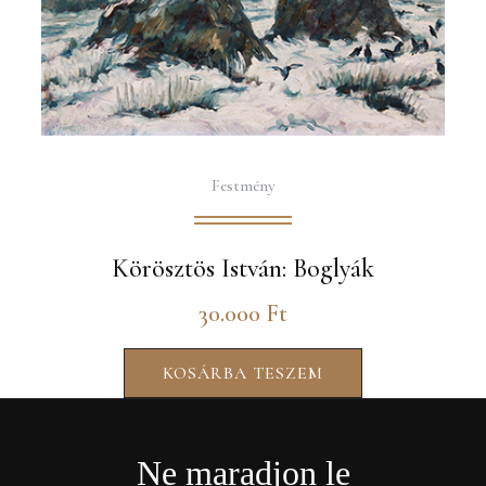
Festmény
Körösztös István: Boglyák
30.000
Ft
KOSÁRBA TESZEM
Ne maradjon le