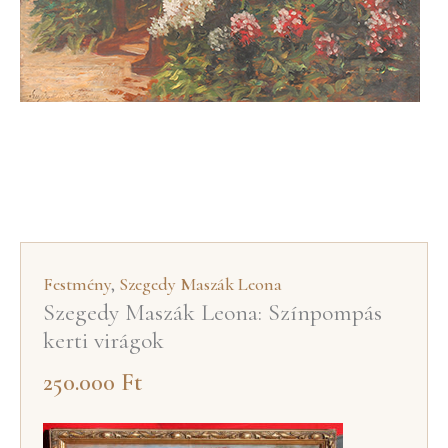
Festmény
,
Szegedy Maszák Leona
Szegedy Maszák Leona: Színpompás
kerti virágok
250.000
Ft