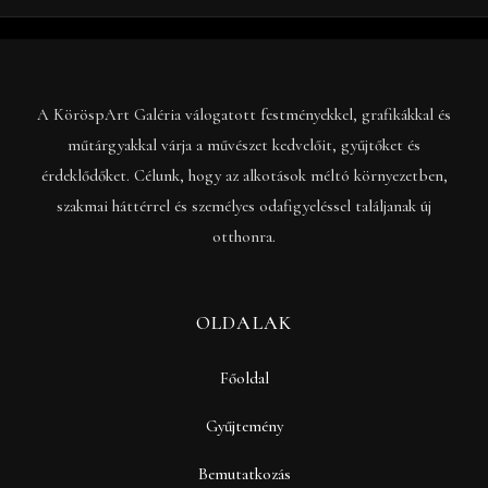
A KöröspArt Galéria válogatott festményekkel, grafikákkal és
műtárgyakkal várja a művészet kedvelőit, gyűjtőket és
érdeklődőket. Célunk, hogy az alkotások méltó környezetben,
szakmai háttérrel és személyes odafigyeléssel találjanak új
otthonra.
OLDALAK
Főoldal
Gyűjtemény
Bemutatkozás