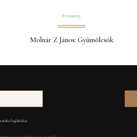
Festmény
Molnár Z János: Gyümölcsök
atóba foglaltakat.
rmáció az
adatvédelmi irányelveinkben
.