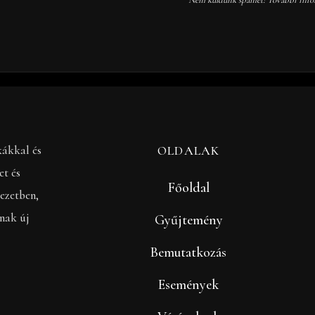
kákkal és
OLDALAK
et és
Főoldal
ezetben,
anak új
Gyűjtemény
Bemutatkozás
Események