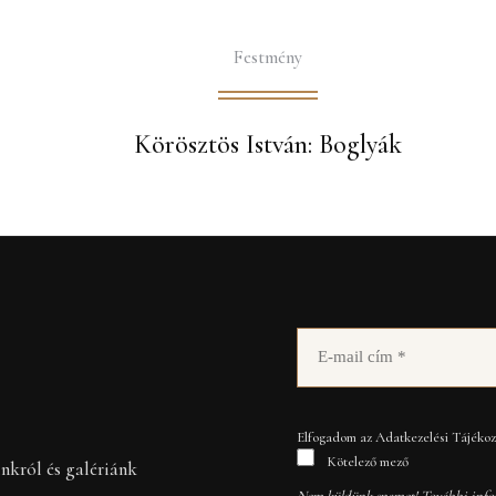
Festmény
Körösztös István: Boglyák
Elfogadom az Adatkezelési Tájékozt
Kötelező mező
inkról és galériánk
Nem küldünk spamet! További info