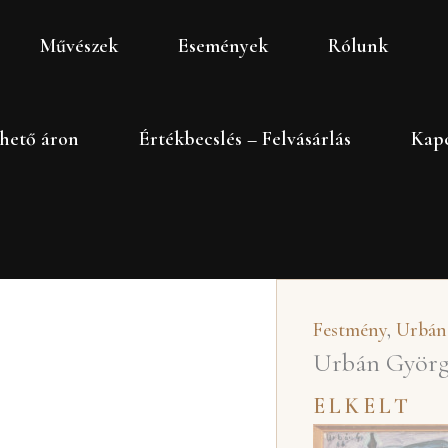
Művészek
Események
Rólunk
hető áron
Értékbecslés – Felvásárlás
Kapc
Festmény
,
Urbán
Urbán György: