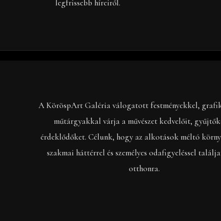
legfrissebb híreiről.
A KöröspArt Galéria válogatott festményekkel, grafi
műtárgyakkal várja a művészet kedvelőit, gyűjtők
érdeklődőket. Célunk, hogy az alkotások méltó körny
szakmai háttérrel és személyes odafigyeléssel találj
otthonra.