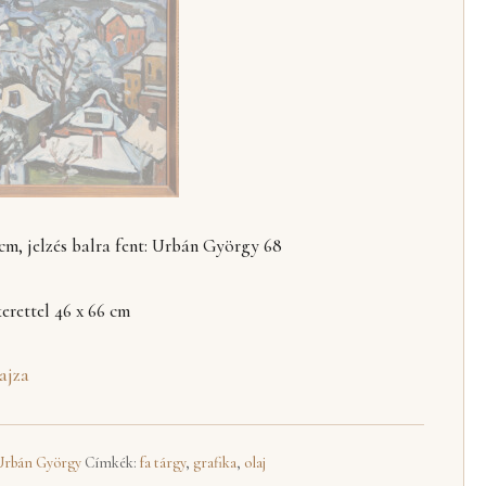
 cm, jelzés balra fent: Urbán György 68
erettel 46 x 66 cm
rajza
Urbán György
Címkék:
fa tárgy
,
grafika
,
olaj