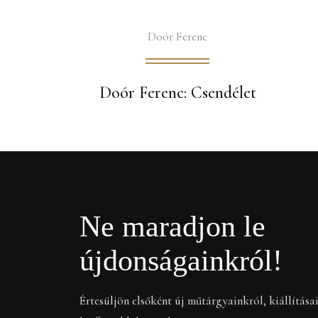
Doór Ferenc
Doór Ferenc: Csendélet
Ne maradjon le
újdonságainkról!
Értesüljön elsőként új műtárgyainkról, kiállítása