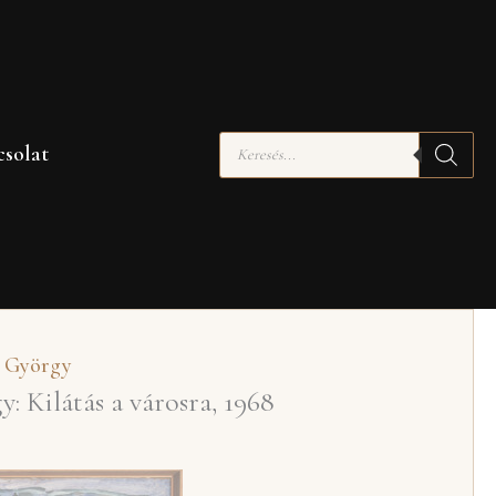
Products
solat
search
 György
 Kilátás a városra, 1968