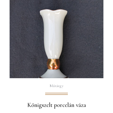
Műtárgy
Kőnigszelt porcelán váza