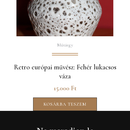
Műtárgy
Retro európai művész: Fehér lukacsos
váza
15.000
Ft
KOSÁRBA TESZEM