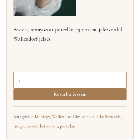
Festett, aranyozott porcelán, 19 x 21 cm, jelezve alul:
Wallendorf jelzés
Kosárba teszem
Kategóriák:
Műtárgy
,
Wallendorf
Címkék:
akt
,
állatábrázolás
,
mugyujtes-elerheto-aron
,
porcelán