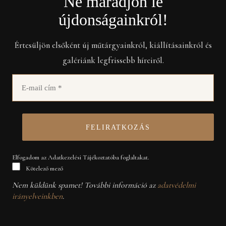
Ne maradjon le
újdonságainkról!
Értesüljön elsőként új műtárgyainkról, kiállításainkról és
galériánk legfrissebb híreiről.
Elfogadom az Adatkezelési Tájékoztatóba foglaltakat.
Kötelező mező
Nem küldünk spamet! További információ az
adatvédelmi
irányelveinkben
.