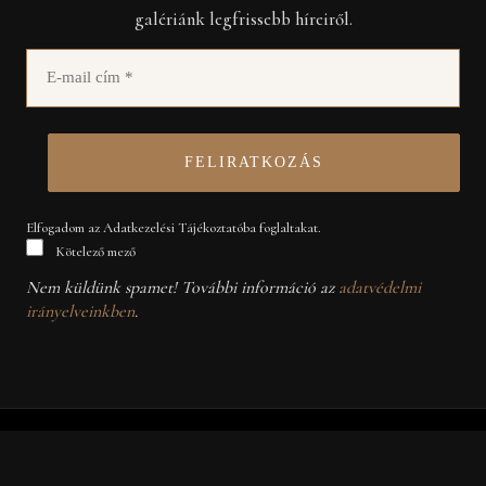
galériánk legfrissebb híreiről.
Elfogadom az Adatkezelési Tájékoztatóba foglaltakat.
Kötelező mező
Nem küldünk spamet! További információ az
adatvédelmi
irányelveinkben
.