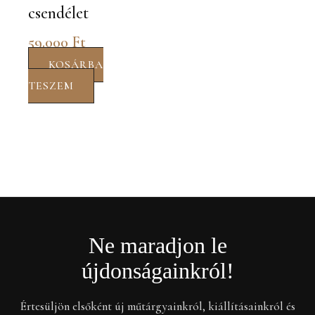
csendélet
59.000
Ft
KOSÁRBA
TESZEM
Ne maradjon le
újdonságainkról!
Értesüljön elsőként új műtárgyainkról, kiállításainkról és