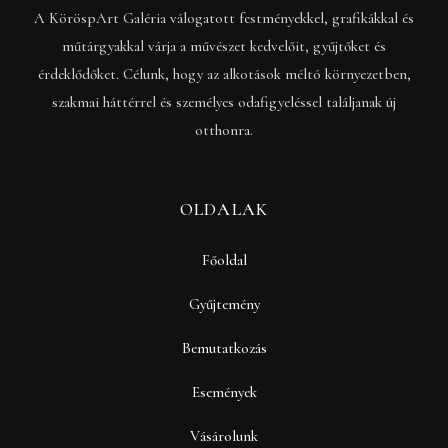
A KöröspArt Galéria válogatott festményekkel, grafikákkal és
műtárgyakkal várja a művészet kedvelőit, gyűjtőket és
érdeklődőket. Célunk, hogy az alkotások méltó környezetben,
szakmai háttérrel és személyes odafigyeléssel találjanak új
otthonra.
OLDALAK
Főoldal
Gyűjtemény
Bemutatkozás
Események
Vásárolunk