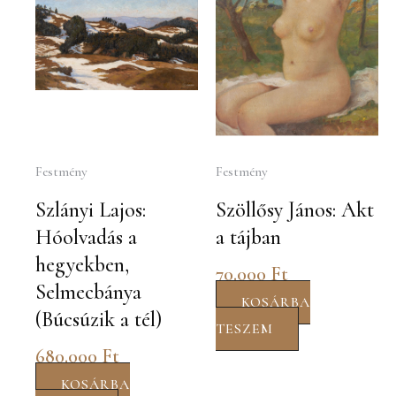
Festmény
Festmény
Szlányi Lajos:
Szöllősy János: Akt
Hóolvadás a
a tájban
hegyekben,
70.000
Ft
Selmecbánya
KOSÁRBA
(Búcsúzik a tél)
TESZEM
680.000
Ft
KOSÁRBA