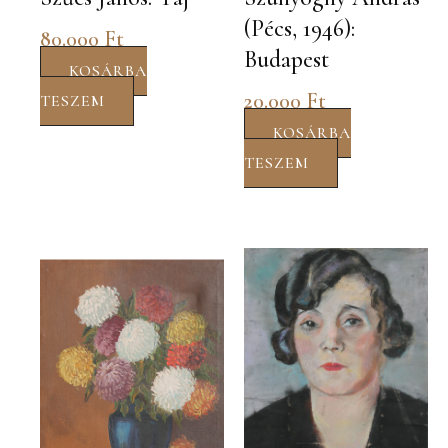
(Pécs, 1946):
80.000
Ft
Budapest
KOSÁRBA
20.000
Ft
TESZEM
KOSÁRBA
TESZEM