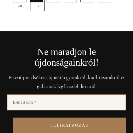
40
→
Ne maradjon le
újdonságainkról!
Értesüljön elsőként új műtárgyainkról, kiállításainkról és
galériánk legfrissebb híreiről.