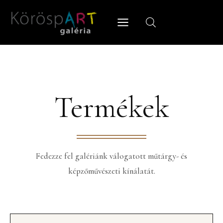
Skip
to
content
Termékek
Fedezze fel galériánk válogatott műtárgy- és
képzőművészeti kínálatát.