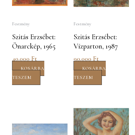
Festmény
Festmény
Szitás Erzsébet:
Szitás Erzsébet:
Önarckép, 1965
Vízparton, 1987
40.000
Ft
90.000
Ft
KOSÁRBA
KOSÁRBA
TESZEM
TESZEM