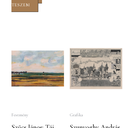
TESZEM
Festmény
Grafika
Szűcs János: Táj
Szunyoghy András