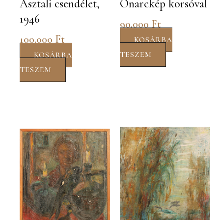
Asztali csendélet,
Önarckép korsóval
1946
90.000
Ft
100.000
Ft
KOSÁRBA
TESZEM
KOSÁRBA
TESZEM