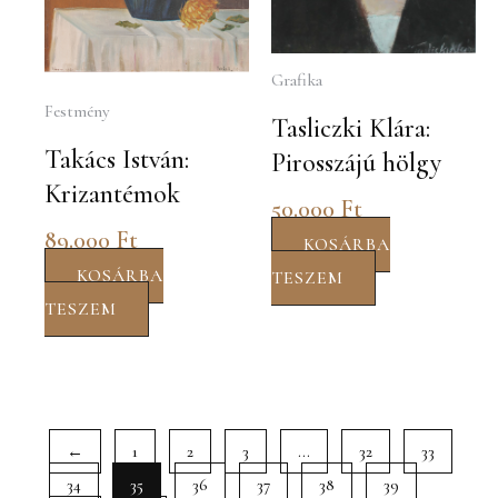
Grafika
Festmény
Tasliczki Klára:
Takács István:
Pirosszájú hölgy
Krizantémok
50.000
Ft
89.000
Ft
KOSÁRBA
KOSÁRBA
TESZEM
TESZEM
←
1
2
3
…
32
33
34
35
36
37
38
39