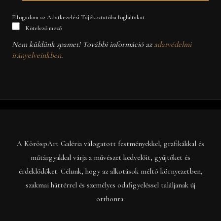
Elfogadom az Adatkezelési Tájékoztatóba foglaltakat.
Kötelező mező
Nem küldünk spamet! További információ az
adatvédelmi
irányelveinkben
.
A KöröspArt Galéria válogatott festményekkel, grafikákkal és
műtárgyakkal várja a művészet kedvelőit, gyűjtőket és
érdeklődőket. Célunk, hogy az alkotások méltó környezetben,
szakmai háttérrel és személyes odafigyeléssel találjanak új
otthonra.