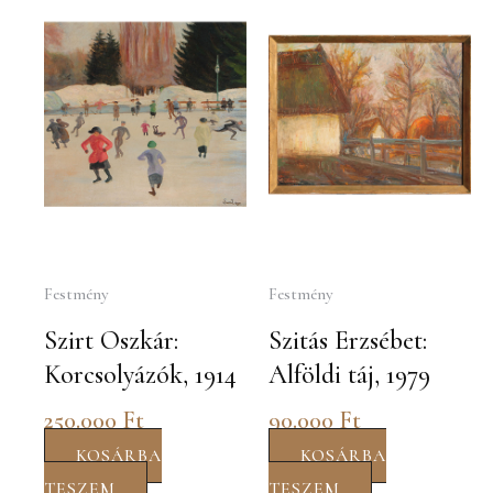
Festmény
Festmény
Szirt Oszkár:
Szitás Erzsébet:
Korcsolyázók, 1914
Alföldi táj, 1979
250.000
Ft
90.000
Ft
KOSÁRBA
KOSÁRBA
TESZEM
TESZEM