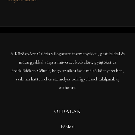
A KöröspArt Galéria válogatott festményekkel, grafikákkal és
műtárgyakkal várja a művészet kedvelőit, gyűjtőket és
érdeklődőket. Célunk, hogy az alkotások méltó környezetben,
szakmai háttérrel és személyes odafigyeléssel találjanak új
otthonra.
OLDALAK
Főoldal