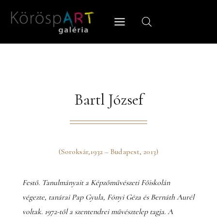
Skip
to
content
Bartl József
(Soroksár,1932 – Budapest, 2013)
Festő. Tanulmányait a Képzőművészeti Főiskolán
végezte, tanárai Pap Gyula, Fónyi Géza és Bernáth Aurél
voltak. 1972-től a szentendrei művésztelep tagja. A