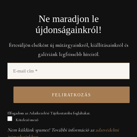
Ne maradjon le
újdonságainkról!
Értesüljön elsőként új műtárgyainkról, kiállításainkról és
galériánk legfrissebb híreiről.
Elfogadom az Adatkezelési Tájékoztatóba foglaltakat.
Kötelező mező
Nem küldünk spamet! További információ az
adatvédelmi
irányelveinkben
.