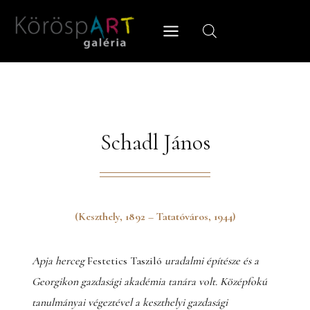
Skip
to
content
Schadl János
(Keszthely, 1892 – Tatatóváros, 1944)
Apja herceg
Festetics Tasziló
uradalmi építésze és a
Georgikon gazdasági akadémia tanára volt. Középfokú
tanulmányai végeztével a keszthelyi gazdasági