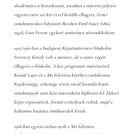
akadémiára is beiratkozott, azonban a művészi pályára
vágyott ezért azt két évvel később elhagyta. Zenei
tanulmányokat folytatott Bécsben Emil Sauer (1862-
1942), Liszt Ferenc egykori tanítványa növendékeként.
1915/1916-ban a budapesti Képzőművészeti Főiskolán
Ferenczy Károly volt a mestere, de a tanév végén
elhagyta a főiskolát. A kor progresszív művészeivel,
Kassák Lajos és a Ma folyóirat köréhez csatlakozott.
Rajzkészsége, tehetsége révén rövid formális festői
tanulmányok után kész művészként léphetett fel. Ekkori
képei expresszívek, formái erőteljesek voltak, majd a
kubizmus hatására tömbszerűek lettek.
1918-ban egyéni tárlata nyílt a Ma folyóirat