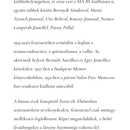
kiállítóhelyiségében, és részt vett a MA III. kiállításán is,
együtt többek között Bortnyik Sándorral, Mattis
Teutsch Jánossal, Uitz Bélával, Kmetty Jánossal, Nemes-
Lampérth Józseffel, Pátzay Pállal.
1919 után festészetében erősödött a hajlam a
transzcendenciára, a spiritualizmus, a vallás. Az
aktivisták helyett Bernáth Aurélhoz és Egry Józsefhez
közeledett. 1927-ben a budapesti Mentor
könyvesboltban, 1932-ben a párizsi Salon Parc Monceau-
ban rendezett kiállítást műveiből.
A húszas évek közepétől Tatán élt. Elsősorban
zenetanárként tevékenykedett, festészettel csak mintegy
mellékesen foglalkozott. Képei megszelídültek, a belső
feszültségeket a látvány harmóniája váltotta fel.