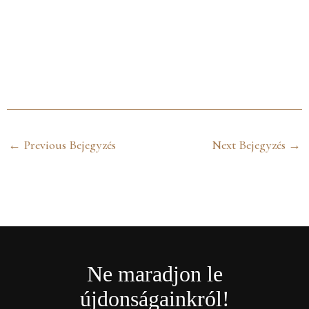
←
Previous Bejegyzés
Next Bejegyzés
→
Ne maradjon le
újdonságainkról!