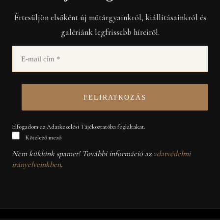
Értesüljön elsőként új műtárgyainkról, kiállításainkról és
galériánk legfrissebb híreiről.
Elfogadom az Adatkezelési Tájékoztatóba foglaltakat.
Kötelező mező
Nem küldünk spamet! További információ az
adatvédelmi
irányelveinkben
.