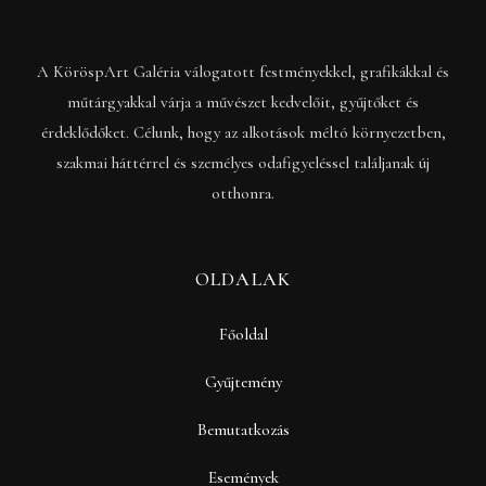
A KöröspArt Galéria válogatott festményekkel, grafikákkal és
műtárgyakkal várja a művészet kedvelőit, gyűjtőket és
érdeklődőket. Célunk, hogy az alkotások méltó környezetben,
szakmai háttérrel és személyes odafigyeléssel találjanak új
otthonra.
OLDALAK
Főoldal
Gyűjtemény
Bemutatkozás
Események