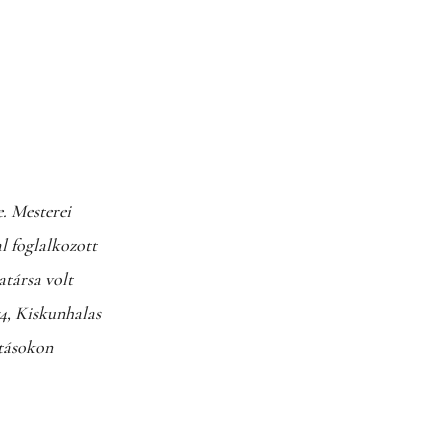
. Mesterei
l foglalkozott
atársa volt
74, Kiskunhalas
ításokon