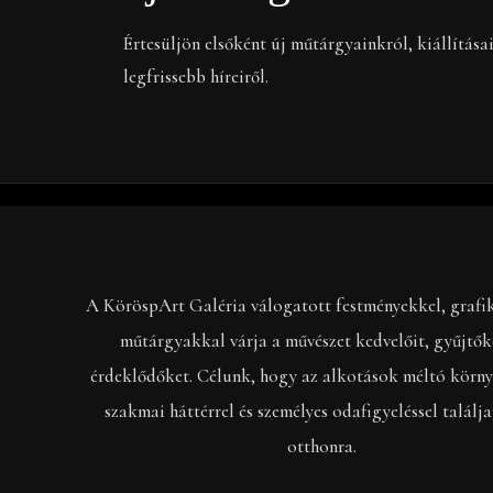
Értesüljön elsőként új műtárgyainkról, kiállítása
legfrissebb híreiről.
A KöröspArt Galéria válogatott festményekkel, grafi
műtárgyakkal várja a művészet kedvelőit, gyűjtők
érdeklődőket. Célunk, hogy az alkotások méltó körny
szakmai háttérrel és személyes odafigyeléssel találj
otthonra.