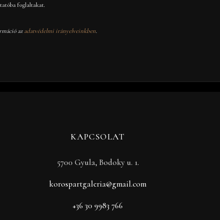
atóba foglaltakat.
rmáció az
adatvédelmi irányelveinkben
.
KAPCSOLAT
5700 Gyula, Bodoky u. 1.
korospartgaleria@gmail.com
+36 30 9983 766