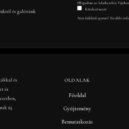
Elfogadom az Adatkezelési Tájékozt
Kötelező mező
inkról és galériánk
Nem küldünk spamet! További info
kákkal és
OLDALAK
et és
Főoldal
ezetben,
anak új
Gyűjtemény
Bemutatkozás