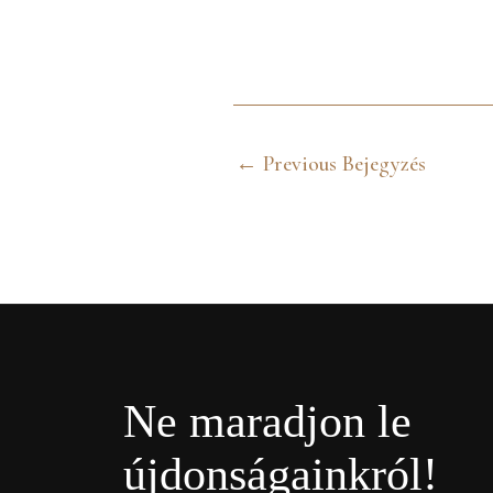
←
Previous Bejegyzés
Ne maradjon le
újdonságainkról!