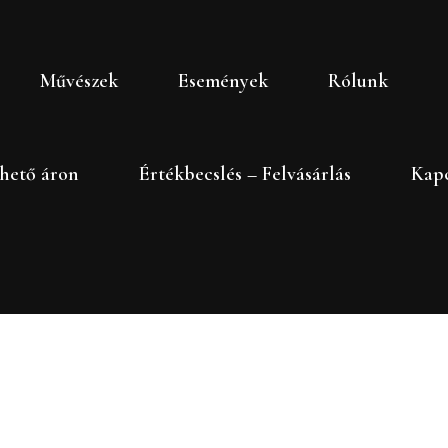
Művészek
Események
Rólunk
hető áron
Értékbecslés – Felvásárlás
Kapc