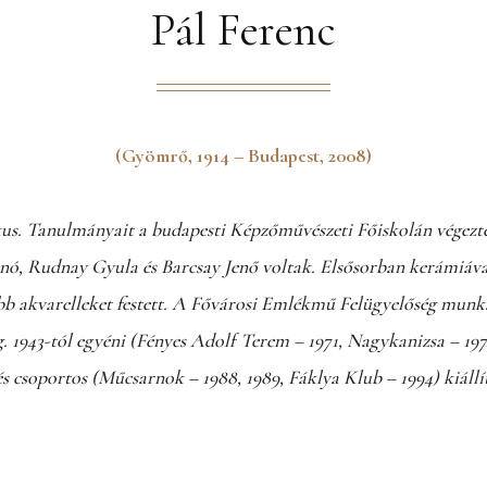
Pál Ferenc
(Gyömrő, 1914 – Budapest, 2008)
us. Tanulmányait a budapesti Képzőművészeti Főiskolán végezte
nó, Rudnay Gyula és Barcsay Jenő voltak. Elsősorban kerámiáva
bb akvarelleket festett. A Fővárosi Emlékmű Felügyelőség munk
ig. 1943-tól egyéni (Fényes Adolf Terem – 1971, Nagykanizsa – 19
 és csoportos (Műcsarnok – 1988, 1989, Fáklya Klub – 1994) kiáll