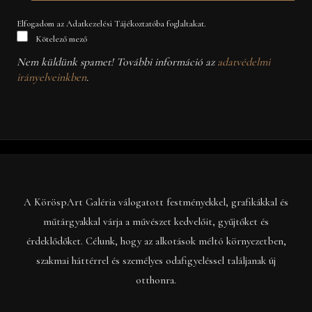
Elfogadom az Adatkezelési Tájékoztatóba foglaltakat.
Kötelező mező
Nem küldünk spamet! További információ az
adatvédelmi
irányelveinkben
.
A KöröspArt Galéria válogatott festményekkel, grafikákkal és
műtárgyakkal várja a művészet kedvelőit, gyűjtőket és
érdeklődőket. Célunk, hogy az alkotások méltó környezetben,
szakmai háttérrel és személyes odafigyeléssel találjanak új
otthonra.