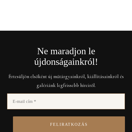
Ne maradjon le
újdonságainkról!
Értesüljön elsőként új műtárgyainkról, kiállításainkról és
galériánk legfrissebb híreiről.