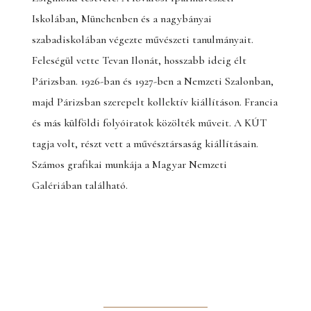
Iskolában, Münchenben és a nagybányai
szabadiskolában végezte művészeti tanulmányait.
Feleségül vette Tevan Ilonát, hosszabb ideig élt
Párizsban. 1926-ban és 1927-ben a Nemzeti Szalonban,
majd Párizsban szerepelt kollektív kiállításon. Francia
és más külföldi folyóiratok közölték műveit. A KÚT
tagja volt, részt vett a művésztársaság kiállításain.
Számos grafikai munkája a Magyar Nemzeti
Galériában található.