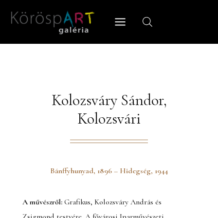
Skip
to
content
Kolozsváry Sándor,
Kolozsvári
Bánffyhunyad, 1896 – Hidegség, 1944
A művészről:
Grafikus, Kolozsváry András és
Zsigmond testvére. A fővárosi Iparművészeti