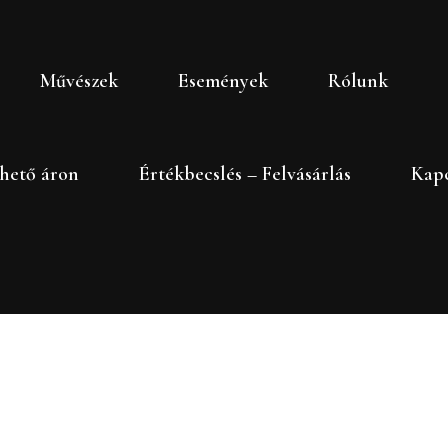
Művészek
Események
Rólunk
hető áron
Értékbecslés – Felvásárlás
Kapc