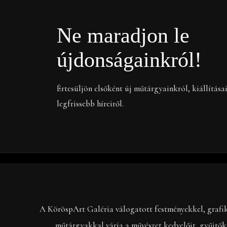
Ne maradjon le
újdonságainkról!
Értesüljön elsőként új műtárgyainkról, kiállítása
legfrissebb híreiről.
A KöröspArt Galéria válogatott festményekkel, grafi
műtárgyakkal várja a művészet kedvelőit, gyűjtők