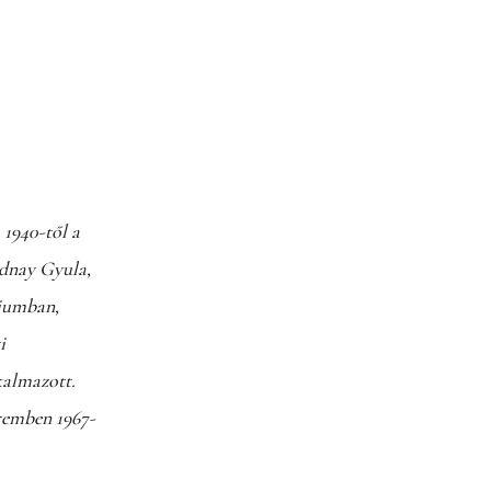
 1940-től a
udnay Gyula,
giumban,
i
kalmazott.
eremben 1967-