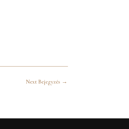
Next Bejegyzés
→