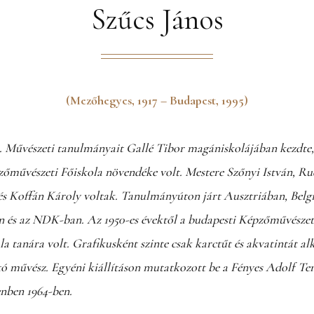
Szűcs János
(Mezőhegyes, 1917 – Budapest, 1995)
s. Művészeti tanulmányait Gallé Tibor magániskolájában kezdte,
zőművészeti Főiskola növendéke volt. Mestere Szőnyi István, R
és Koffán Károly voltak. Tanulmányúton járt Ausztriában, Bel
n és az NDK-ban. Az 1950-es évektől a budapesti Képzőművészet
a tanára volt. Grafikusként szinte csak karctűt és akvatintát al
ító művész. Egyéni kiállításon mutatkozott be a Fényes Adolf T
nben 1964-ben.