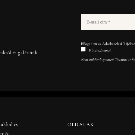
Elfogadom az Adatkezelési Tájékozt
Kötelező mező
inkról és galériánk
Nem küldünk spamet! További info
kákkal és
OLDALAK
et és