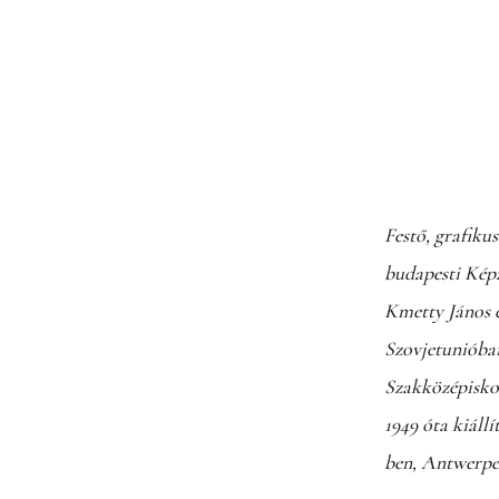
Festő, grafiku
budapesti Kép
Kmetty János 
Szovjetunióba
Szakközépiskol
1949 óta kiáll
ben, Antwerpe