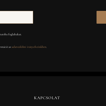
atóba foglaltakat.
rmáció az
adatvédelmi irányelveinkben
.
KAPCSOLAT