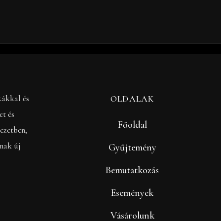
kákkal és
OLDALAK
et és
Főoldal
ezetben,
anak új
Gyűjtemény
Bemutatkozás
Események
Vásárolunk