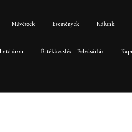
Művészek
Események
Rólunk
hető áron
Értékbecslés – Felvásárlás
Kapc