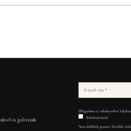
Elfogadom az Adatkezelési Tájékozt
Kötelező mező
inkról és galériánk
Nem küldünk spamet! További info