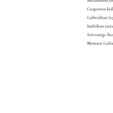
Intézetében (
Csoportos kiál
Galériában (1
Indiában szere
Szövetsége És
Nemzeti Galér