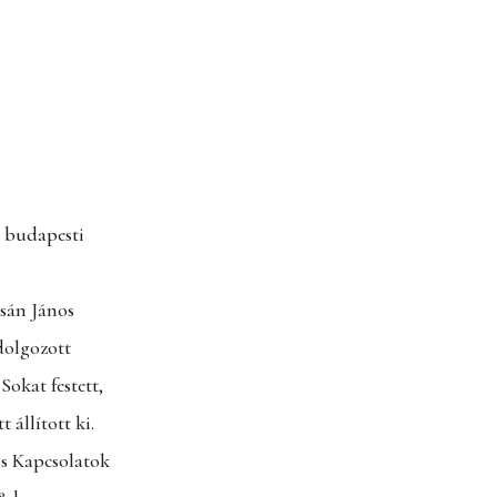
a budapesti
sán János
dolgozott
Sokat festett,
 állított ki.
is Kapcsolatok