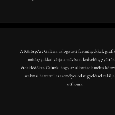
A KöröspArt Galéria válogatott festményekkel, grafi
műtárgyakkal várja a művészet kedvelőit, gyűjtők
érdeklődőket. Célunk, hogy az alkotások méltó körny
szakmai háttérrel és személyes odafigyeléssel találj
otthonra.