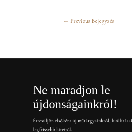
←
Previous Bejegyzés
Ne maradjon le
újdonságainkról!
Értesüljön elsőként új műtárgyainkról, kiállítása
legfrissebb híreiről.