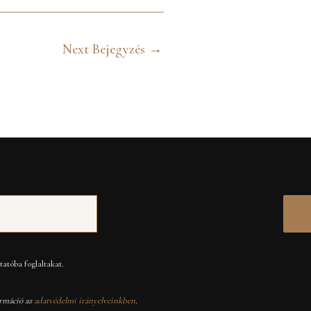
Next Bejegyzés
→
atóba foglaltakat.
rmáció az
adatvédelmi irányelveinkben
.