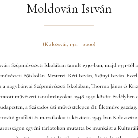
Moldován István
(Kolozsvár, 1911 – 2000)
svári Szépművészeti Iskolában tanult 1930-ban, majd 1931-től 
vészeti Főiskolán. Mesterei: Réti István, Szőnyi István. Ezzel
a nagybányai Szépművészeti Iskolában, Thorma János és Kriz
lytatott művészeti tanulmányokat. 1948-1950 között Erdélyben 
Budapesten, a Százados úti művésztelepen élt. Életműve gazdag. 
rosító grafikát és mozaikokat is készített. 1943-ban Kolozsvárott
arországon egyéni tárlatokon mutatta be munkáit: a Kulturál