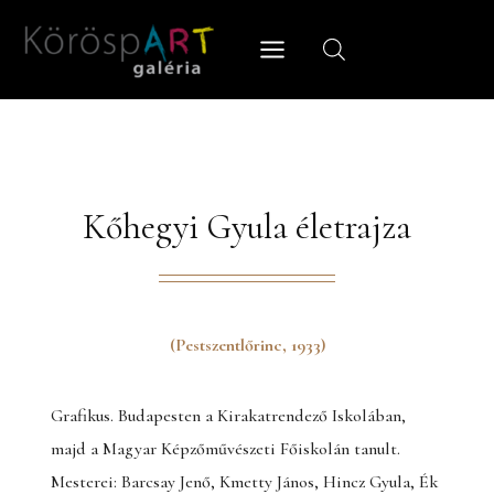
Skip
to
content
Kőhegyi Gyula életrajza
(Pestszentlőrinc, 1933)
Grafikus. Budapesten a Kirakatrendező Iskolában,
majd a Magyar Képzőművészeti Főiskolán tanult.
Mesterei: Barcsay Jenő, Kmetty János, Hincz Gyula, Ék