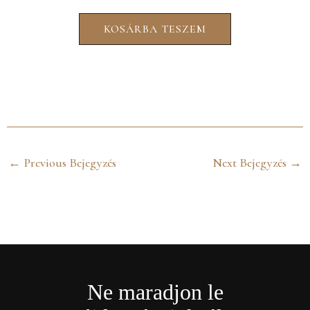
KOSÁRBA TESZEM
←
Previous Bejegyzés
Next Bejegyzés
→
Ne maradjon le