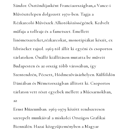
Sándor. Ösztöndíjasként Franciaországban,a Vance-i
Művésztelepen dolgozott 1970-ben. Tagja a
Rézkarcoló Művészek Alkotóközösségének. Kedvelt
műfaja a tollrajz és a fametszet. Emellett
linómetszeteket,rézkarcokat, monotípiákat készít, ex
libriseket rajzol. 1963-tól állít ki egyéni és csoportos
tárlatokon. Önálló kiállításon mutatta be műveit
Budapesten és az ország több városában, így
Szentendrén, Pécsett, Hódmezővásárhelyen. Külföldön
Dániában és Németországban állított ki. Csoportos
tárlaton vett részt egyebek mellett a Műcsarnokban,
az
Ernst Múzeumban. 1963-1979 között rendszeresen
szerepelt munkáival a miskolci Országos Grafikai
Biennálén. Hazai közgyűjteményben a Magyar