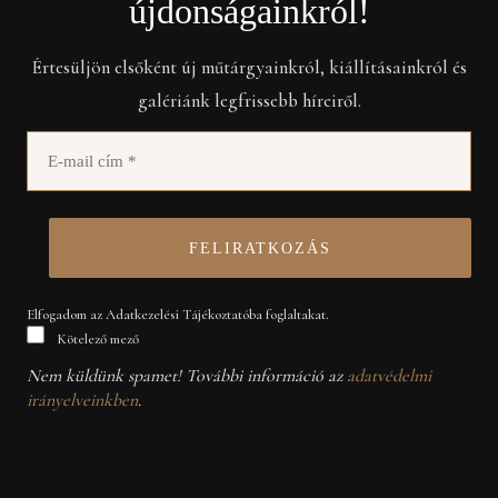
újdonságainkról!
Értesüljön elsőként új műtárgyainkról, kiállításainkról és
galériánk legfrissebb híreiről.
Elfogadom az Adatkezelési Tájékoztatóba foglaltakat.
Kötelező mező
Nem küldünk spamet! További információ az
adatvédelmi
irányelveinkben
.