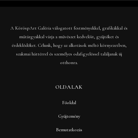
A KöröspArt Galéria válogatott festményekkel, grafikákkal és
műtárgyakkal várja a művészet kedvelőit, gyűjtőket és
érdeklődőket. Célunk, hogy az alkotások méltó környezetben,
szakmai háttérrel és személyes odafigyeléssel találjanak új
otthonra.
OLDALAK
Főoldal
Gyűjtemény
Bemutatkozás