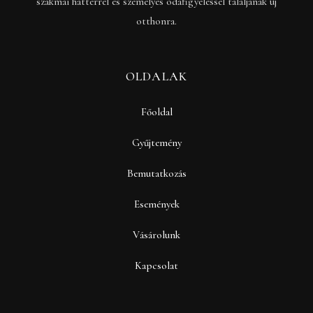
szakmai háttérrel és személyes odafigyeléssel találjanak új
otthonra.
OLDALAK
Főoldal
Gyűjtemény
Bemutatkozás
Események
Vásárolunk
Kapcsolat