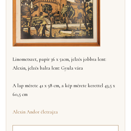
Linometszet, papír 36 x 51cm, jelzés jobbra lent:
Alexin, jelzés balra lent: Gyula vára
A lap mérete 41 x 58 cm, a kép mérete kerettel 43,5 x
60,5 cm
Alexin Andor életrajza