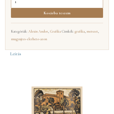
Kosárba teszem
Kategóriák:
Alexin Andor
,
Grafika
Címkék:
grafika
,
metszet
,
mugyujtes-elerheto-aron
Leírás