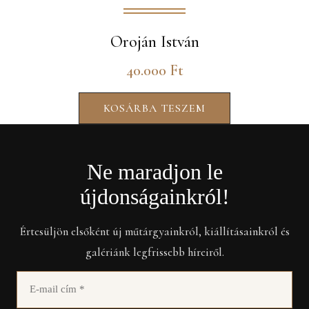
Oroján István
40.000
Ft
KOSÁRBA TESZEM
Ne maradjon le
újdonságainkról!
Értesüljön elsőként új műtárgyainkról, kiállításainkról és
galériánk legfrissebb híreiről.