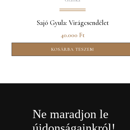
Sajó Gyula: Virágcsendélet
40.000
Ft
KOSÁRBA TESZEM
Ne maradjon le
újdonságainkról!