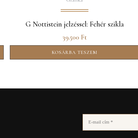
G Nottistein jelzéssel: Fehér szikla
39.500
Ft
KOSÁRBA TESZEM