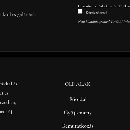
Elfogadom az Adatkezelési Tájékozt
Kötelező mező
inkról és galériánk
Nem küldünk spamet! További info
kákkal és
OLDALAK
et és
Főoldal
ezetben,
anak új
Gyűjtemény
Bemutatkozás