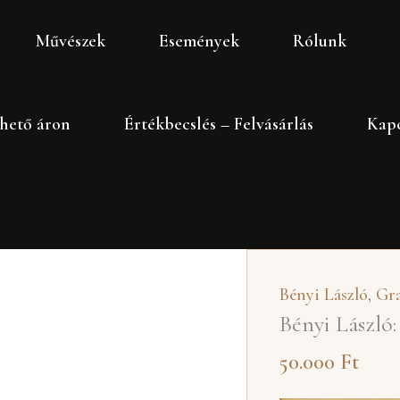
Bényi
Művészek
Események
Rólunk
László:
Szekér
mennyiség
hető áron
Értékbecslés – Felvásárlás
Kapc
Bényi László
,
Gra
Bényi László:
50.000
Ft