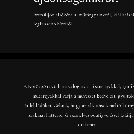
Értesüljön elsőként új műtárgyainkról, kiállítása
legfrissebb híreiről.
A KöröspArt Galéria válogatott festményekkel, grafi
műtárgyakkal várja a művészet kedvelőit, gyűjtők
érdeklődőket. Célunk, hogy az alkotások méltó körny
szakmai háttérrel és személyes odafigyeléssel találj
otthonra.