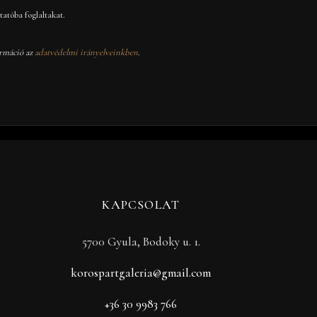
atóba foglaltakat.
rmáció az
adatvédelmi irányelveinkben
.
KAPCSOLAT
5700 Gyula, Bodoky u. 1.
korospartgaleria@gmail.com
+36 30 9983 766