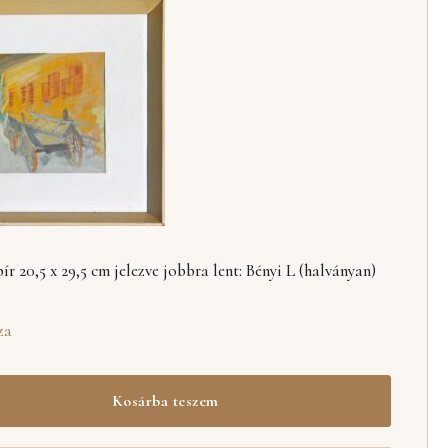
r 20,5 x 29,5 cm jelezve jobbra lent: Bényi L (halványan)
za
Kosárba teszem