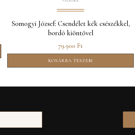
Somogyi József: Csendélet kék csészékkel,
bordó kiöntővel
79.900
Ft
KOSÁRBA TESZEM