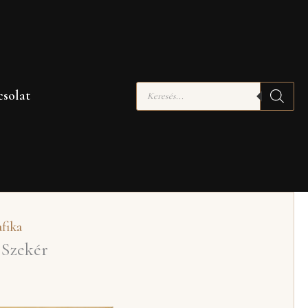
Products
solat
search
fika
 Szekér