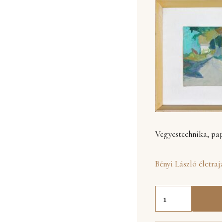
Vegyestechnika, papí
Bényi László életraj