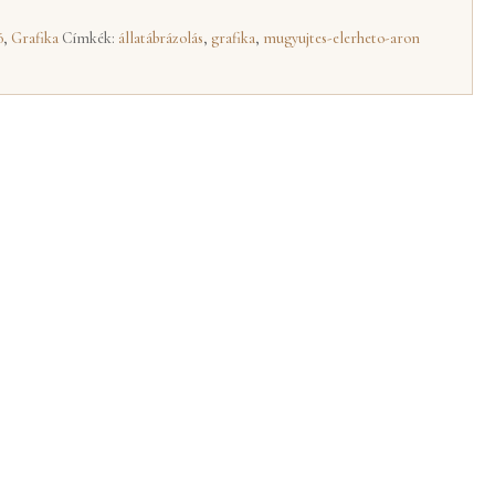
ó
,
Grafika
Címkék:
állatábrázolás
,
grafika
,
mugyujtes-elerheto-aron